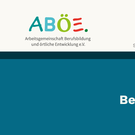
Be
ABÖE e.V.