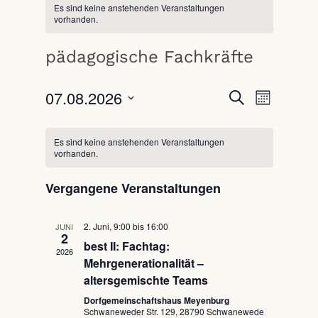
Es sind keine anstehenden Veranstaltungen
vorhanden.
pädagogische Fachkräfte
07.08.2026
Veranstaltun
Veransta
Suche
Monat
Ansichte
Suche
Datum
wählen.
Kalender
Navigati
und
Es sind keine anstehenden Veranstaltungen
von
vorhanden.
Ansichten,
Veranstaltungen
Navigation
Vergangene Veranstaltungen
2. Juni, 9:00
bis
16:00
JUNI
2
best II: Fachtag:
2026
Mehrgenerationalität –
altersgemischte Teams
Dorfgemeinschaftshaus Meyenburg
Schwaneweder Str. 129, 28790 Schwanewede