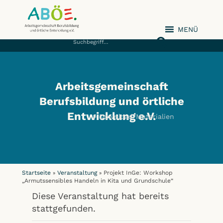
MENÜ
ABÖE e.V.
Arbeitsgemeinschaft
Berufsbildung und örtliche
Entwicklung e.V.
Download/Materialien
Startseite
Veranstaltung
Projekt InGe: Workshop
»
»
„Armutssensibles Handeln in Kita und Grundschule“
Diese Veranstaltung hat bereits
stattgefunden.