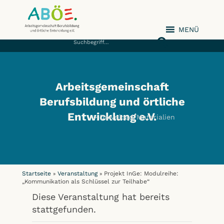
MENÜ
ABÖE e.V.
Arbeitsgemeinschaft
Berufsbildung und örtliche
Entwicklung e.V.
Download/Materialien
Startseite
Veranstaltung
Projekt InGe: Modulreihe:
»
»
„Kommunikation als Schlüssel zur Teilhabe“
Diese Veranstaltung hat bereits
stattgefunden.