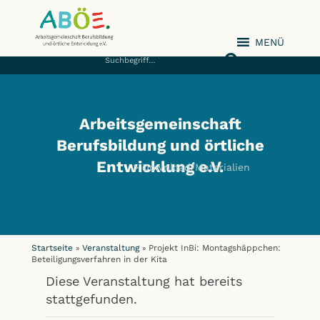
MENÜ
ABÖE e.V.
Arbeitsgemeinschaft
Berufsbildung und örtliche
Entwicklung e.V.
Download/Materialien
Startseite
Veranstaltung
Projekt InBi: Montagshäppchen:
»
»
Beteiligungsverfahren in der Kita
Diese Veranstaltung hat bereits
stattgefunden.