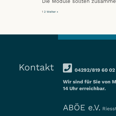
Die Module sollten zusamme
1
2
Weiter »
Kontakt
04292/819 60 02
Wir sind für Sie von M
14 Uhr erreichbar.
ABÖE e.V.
Riesst