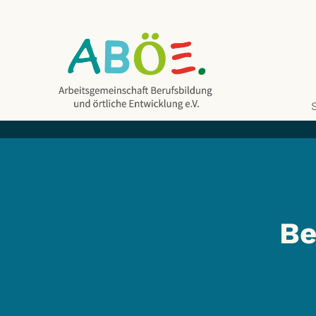
Be
ABÖE e.V.