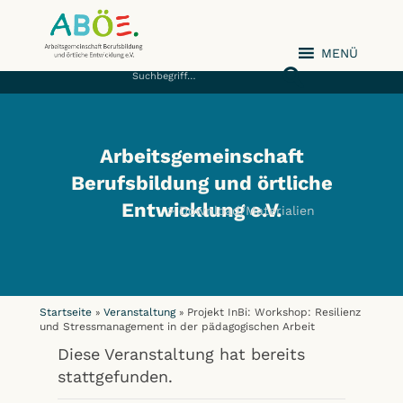
MENÜ
ABÖE e.V.
Arbeitsgemeinschaft
Berufsbildung und örtliche
Entwicklung e.V.
Download/Materialien
Startseite
Veranstaltung
Projekt InBi: Workshop: Resilienz
»
»
und Stressmanagement in der pädagogischen Arbeit
Diese Veranstaltung hat bereits
stattgefunden.