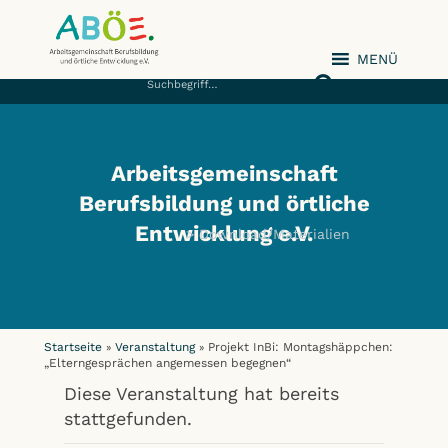
MENÜ
ABÖE e.V.
Arbeitsgemeinschaft
Berufsbildung und örtliche
Entwicklung e.V.
Download/Materialien
Startseite
Veranstaltung
Projekt InBi: Montagshäppchen:
»
»
„Elterngesprächen angemessen begegnen“
Diese Veranstaltung hat bereits
stattgefunden.