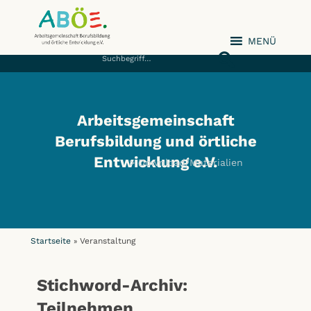
MENÜ
ABÖE e.V.
Arbeitsgemeinschaft
Berufsbildung und örtliche
Entwicklung e.V.
Download/Materialien
Startseite
Veranstaltung
»
Stichword-Archiv:
Teilnehmen