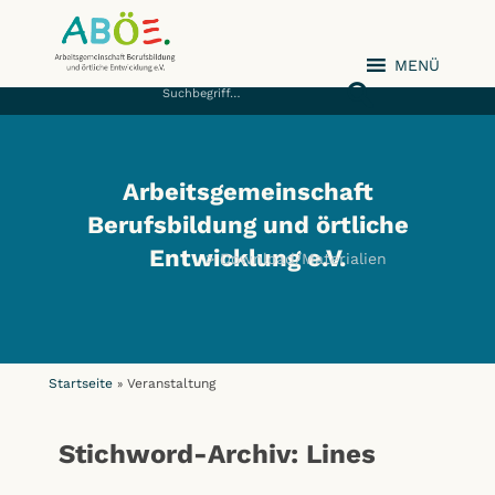
MENÜ
ABÖE e.V.
Arbeitsgemeinschaft
Berufsbildung und örtliche
Entwicklung e.V.
Download/Materialien
Startseite
Veranstaltung
»
Stichword-Archiv: Lines