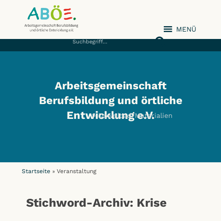
MENÜ
ABÖE e.V.
Arbeitsgemeinschaft
Berufsbildung und örtliche
Entwicklung e.V.
Download/Materialien
Startseite
Veranstaltung
»
Stichword-Archiv: Krise