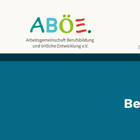
Be
ABÖE e.V.