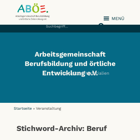
MENÜ
ABÖE e.V.
Arbeitsgemeinschaft
Berufsbildung und örtliche
Entwicklung e.V.
Download/Materialien
Startseite
Veranstaltung
»
Stichword-Archiv: Beruf