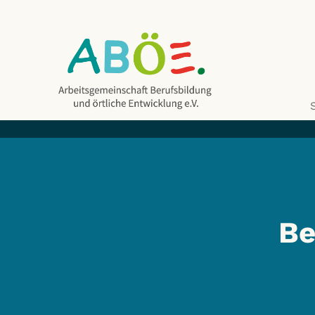
Be
ABÖE e.V.