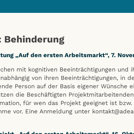
: Behinderung
tung „Auf den ersten Arbeitsmarkt“, 7. Nov
nschen mit kognitiven Beeinträchtigungen und
unabhängig von ihren Beeinträchtigungen, in d
mende Person auf der Basis eigener Wünsche e
ützen die Beschäftigten Projektmitarbeitende
rmation, für wen das Projekt geeignet ist bzw.
ahme vor. Eine Anmeldung unter kontakt@ade
jekt „Auf den ersten Arbeitsmarkt“, 16. Ok