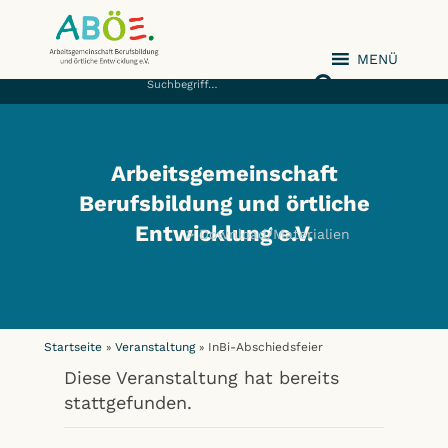
MENÜ
ABÖE e.V.
Arbeitsgemeinschaft
Berufsbildung und örtliche
Entwicklung e.V.
Download/Materialien
Startseite
Veranstaltung
InBi-Abschiedsfeier
»
»
Diese Veranstaltung hat bereits
stattgefunden.